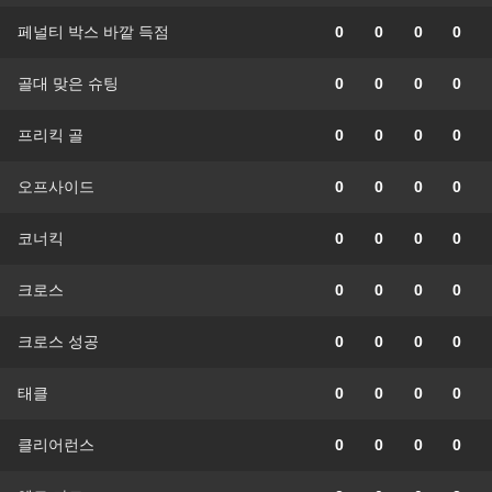
페널티 박스 바깥 득점
0
0
0
0
골대 맞은 슈팅
0
0
0
0
프리킥 골
0
0
0
0
오프사이드
0
0
0
0
코너킥
0
0
0
0
크로스
0
0
0
0
크로스 성공
0
0
0
0
태클
0
0
0
0
클리어런스
0
0
0
0