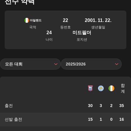
선수 약력
22
2001. 11. 22.
아일랜드
국적
등번호
생년월일
24
미드필더
나이
포지션
모든 대회
2025/2026
합
계
출전
30
3
2
35
선발 출전
15
1
0
16