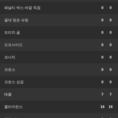
페널티 박스 바깥 득점
0
0
골대 맞은 슈팅
0
0
프리킥 골
0
0
오프사이드
0
0
코너킥
0
0
크로스
0
0
크로스 성공
0
0
태클
7
7
클리어런스
16
16