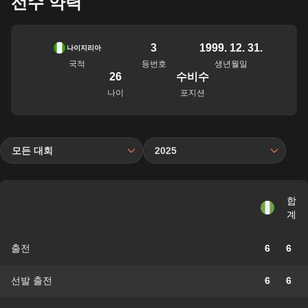
선수 약력
3
1999. 12. 31.
나이지리아
국적
등번호
생년월일
26
수비수
나이
포지션
모든 대회
2025
합
계
출전
6
6
선발 출전
6
6