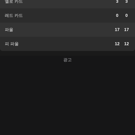
옐로 카드
3
3
레드 카드
0
0
파울
17
17
피 파울
12
12