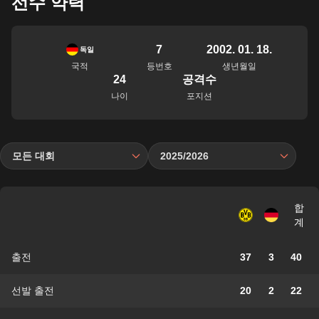
선수 약력
7
2002. 01. 18.
독일
국적
등번호
생년월일
24
공격수
나이
포지션
모든 대회
2025/2026
합
계
출전
37
3
40
선발 출전
20
2
22