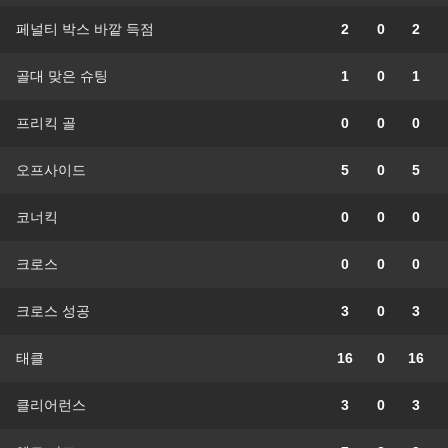
페널티 박스 바깥 득점
2
0
2
골대 맞은 슈팅
1
0
1
프리킥 골
0
0
0
오프사이드
5
0
5
코너킥
0
0
0
크로스
0
0
0
크로스 성공
3
0
3
태클
16
0
16
클리어런스
3
0
3