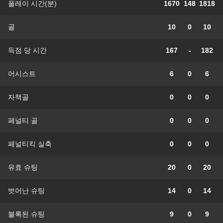
플레이 시간(분)
1670
148
1818
골
10
0
10
득점 당 시간
167
-
182
어시스트
6
0
6
자책골
0
0
0
페널티 골
0
0
0
페널티킥 실축
0
0
0
유효 슈팅
20
0
20
벗어난 슈팅
14
0
14
블록된 슈팅
9
0
9