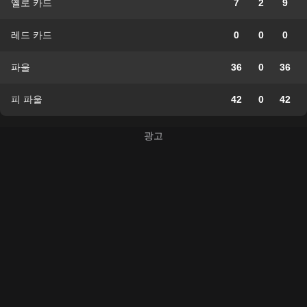
옐로 카드
7
2
9
레드 카드
0
0
0
파울
36
0
36
피 파울
42
0
42