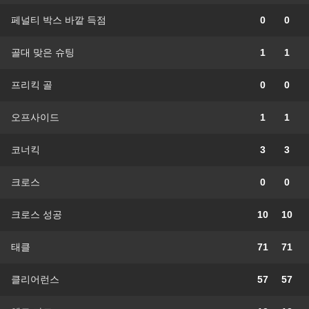
페널티 박스 바깥 득점
0
0
골대 맞은 슈팅
1
1
프리킥 골
0
0
오프사이드
1
1
코너킥
3
3
크로스
0
0
크로스 성공
10
10
태클
71
71
클리어런스
57
57