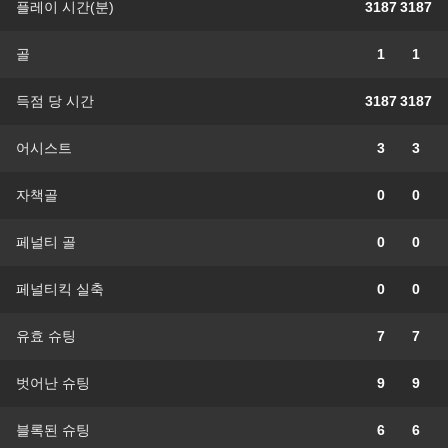
플레이 시간(분)
3187
3187
골
1
1
득점 당 시간
3187
3187
어시스트
3
3
자책골
0
0
페널티 골
0
0
페널티킥 실축
0
0
유효 슈팅
7
7
벗어난 슈팅
9
9
블록된 슈팅
6
6