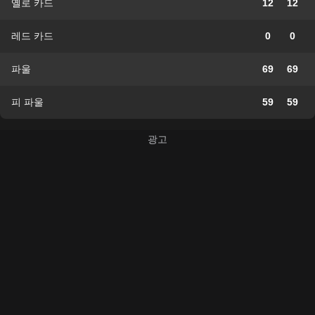
옐로 카드
12
12
레드 카드
0
0
파울
69
69
피 파울
59
59