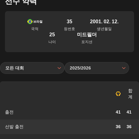
선수 약력
35
2001. 02. 12.
브라질
국적
등번호
생년월일
25
미드필더
나이
포지션
모든 대회
2025/2026
합
계
출전
41
41
선발 출전
36
36