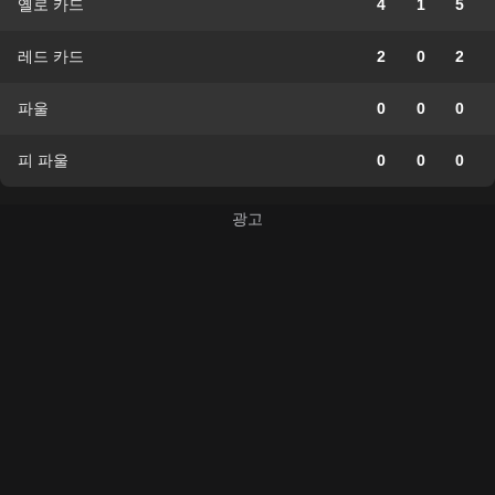
옐로 카드
4
1
5
레드 카드
2
0
2
파울
0
0
0
피 파울
0
0
0