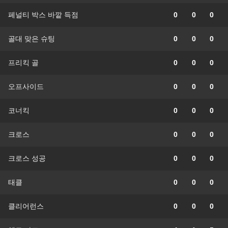
페널티 박스 바깥 득점
0
0
0
골대 맞은 슈팅
0
0
0
프리킥 골
0
0
0
오프사이드
0
0
0
코너킥
0
0
0
크로스
0
0
0
크로스 성공
0
0
0
태클
0
0
0
클리어런스
0
0
0