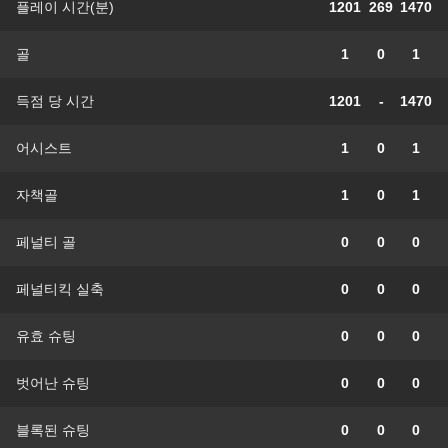
플레이 시간(분)
1201
269
1470
골
1
0
1
득점 당 시간
1201
-
1470
어시스트
1
0
1
자책골
1
0
1
페널티 골
0
0
0
페널티킥 실축
0
0
0
유효 슈팅
0
0
0
벗어난 슈팅
0
0
0
블록된 슈팅
0
0
0