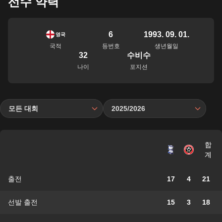
선수 약력
6
1993. 09. 01.
영국
국적
등번호
생년월일
32
수비수
나이
포지션
모든 대회
2025/2026
합
계
출전
17
4
21
선발 출전
15
3
18