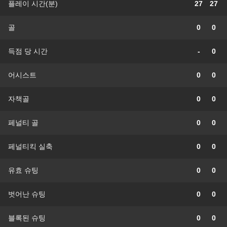
플레이 시간(분)
27
27
골
0
0
득점 당 시간
-
0
어시스트
0
0
자책골
0
0
페널티 골
0
0
페널티킥 실축
0
0
유효 슈팅
0
0
벗어난 슈팅
0
0
블록된 슈팅
0
0