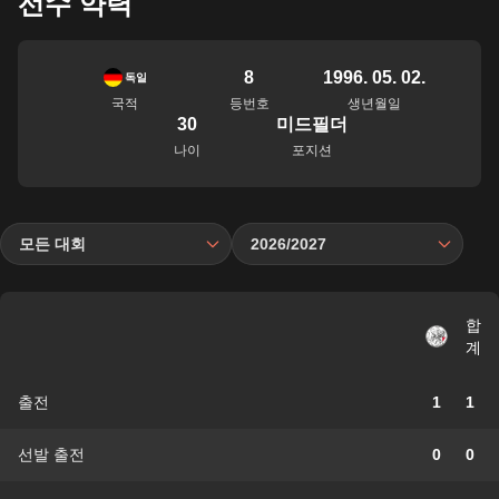
선수 약력
8
1996. 05. 02.
독일
국적
등번호
생년월일
30
미드필더
나이
포지션
모든 대회
2026/2027
합
계
출전
1
1
선발 출전
0
0