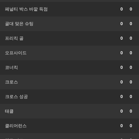
페널티 박스 바깥 득점
0
0
골대 맞은 슈팅
0
0
프리킥 골
0
0
오프사이드
0
0
코너킥
0
0
크로스
0
0
크로스 성공
0
0
태클
0
0
클리어런스
0
0