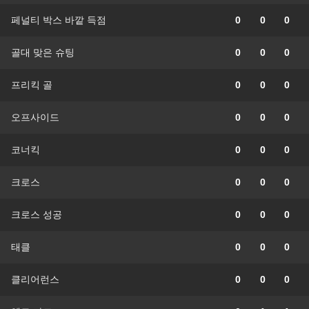
페널티 박스 바깥 득점
0
0
0
골대 맞은 슈팅
0
0
0
프리킥 골
0
0
0
오프사이드
0
0
0
코너킥
0
0
0
크로스
0
0
0
크로스 성공
0
0
0
태클
0
0
0
클리어런스
0
0
0