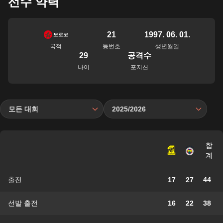
선수 약력
21
1997. 06. 01.
모로코
국적
등번호
생년월일
29
공격수
나이
포지션
모든 대회
2025/2026
합
계
출전
17
27
44
선발 출전
16
22
38