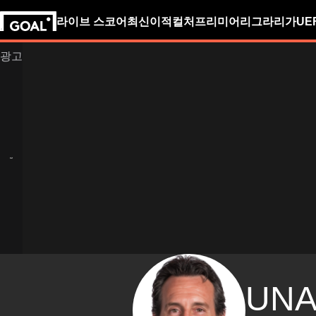
라이브 스코어
최신
이적
컬처
프리미어리그
라리가
UE
UNA