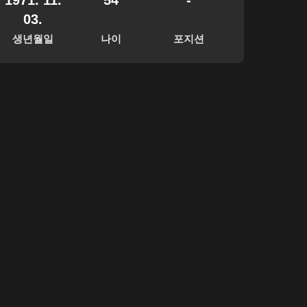
1971. 11.
54
-
03.
생년월일
나이
포지션