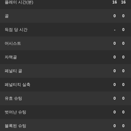
플레이 시간(분)
16
16
골
0
0
득점 당 시간
-
0
어시스트
0
0
자책골
0
0
페널티 골
0
0
페널티킥 실축
0
0
유효 슈팅
0
0
벗어난 슈팅
0
0
블록된 슈팅
0
0