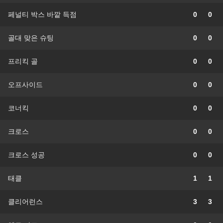
페널티 박스 바깥 득점
0
0
골대 맞은 슈팅
0
0
프리킥 골
0
0
오프사이드
0
0
코너킥
0
0
크로스
0
0
크로스 성공
0
0
태클
1
1
클리어런스
3
3