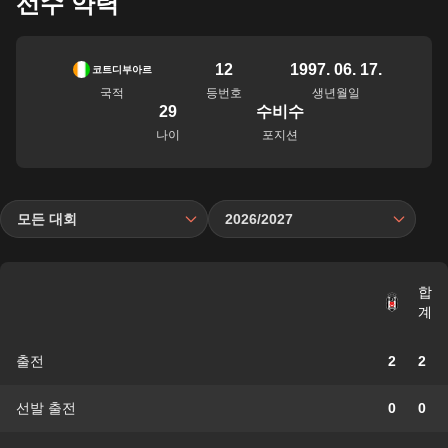
선수 약력
12
1997. 06. 17.
코트디부아르
국적
등번호
생년월일
29
수비수
나이
포지션
모든 대회
2026/2027
합
계
출전
2
2
선발 출전
0
0