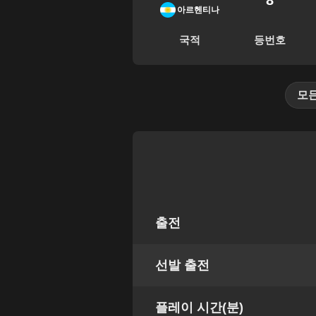
8
아르헨티나
국적
등번호
모
출전
선발 출전
플레이 시간(분)