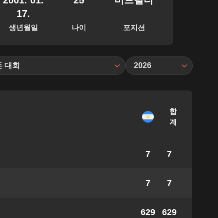
2001. 01.
25
미드필더
17.
생년월일
나이
포지션
든 대회
2026
합
계
7
7
7
7
629
629