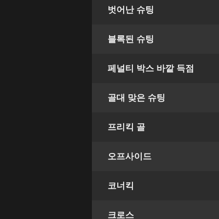
벗어난 슈팅
블록된 슈팅
페널티 박스 바깥 득점
골대 맞은 슈팅
프리킥 골
오프사이드
코너킥
크로스