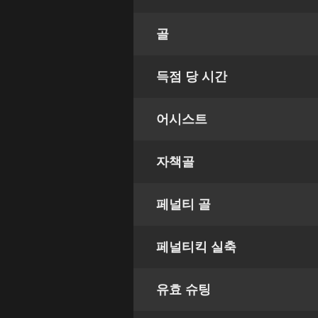
골
득점 당 시간
어시스트
자책골
페널티 골
페널티킥 실축
유효 슈팅