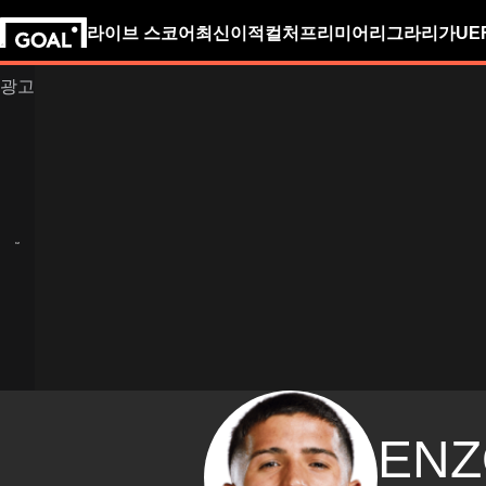
라이브 스코어
최신
이적
컬처
프리미어리그
라리가
UE
ENZ