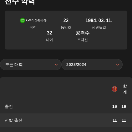
선수 약력
22
1994. 03. 11.
사우디아라비아
국적
등번호
생년월일
32
공격수
나이
포지션
모든 대회
2023/2024
합
계
출전
16
16
선발 출전
11
11