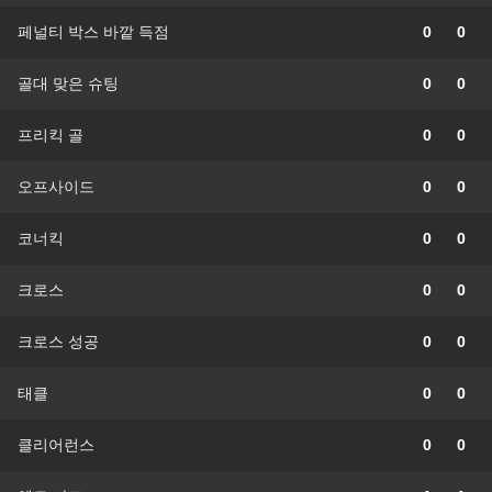
페널티 박스 바깥 득점
0
0
골대 맞은 슈팅
0
0
프리킥 골
0
0
오프사이드
0
0
코너킥
0
0
크로스
0
0
크로스 성공
0
0
태클
0
0
클리어런스
0
0