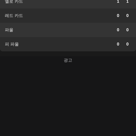
옐로 카드
1
1
레드 카드
0
0
파울
0
0
피 파울
0
0