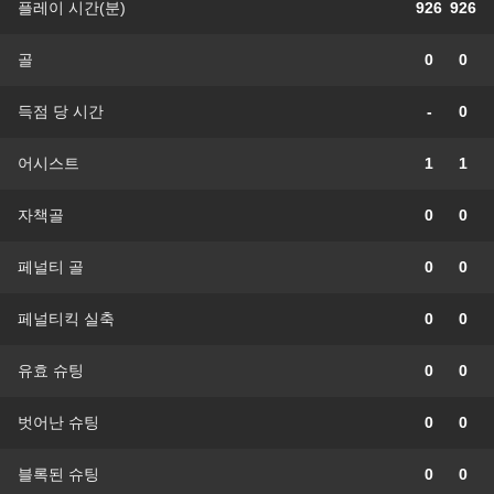
플레이 시간(분)
926
926
골
0
0
득점 당 시간
-
0
어시스트
1
1
자책골
0
0
페널티 골
0
0
페널티킥 실축
0
0
유효 슈팅
0
0
벗어난 슈팅
0
0
블록된 슈팅
0
0