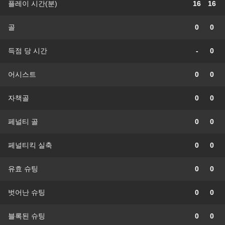
플레이 시간(분)
16
16
골
0
0
득점 당 시간
-
0
어시스트
0
0
자책골
0
0
페널티 골
0
0
페널티킥 실축
0
0
유효 슈팅
0
0
벗어난 슈팅
0
0
블록된 슈팅
0
0