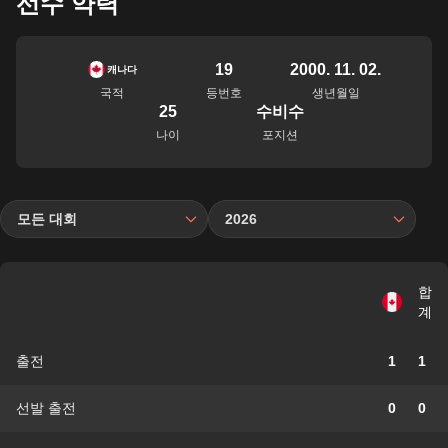
선수 약력
19
2000. 11. 02.
캐나다
국적
등번호
생년월일
25
수비수
나이
포지션
모든 대회
2026
합
계
출전
1
1
선발 출전
0
0