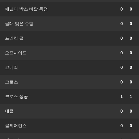
페널티 박스 바깥 득점
0
0
골대 맞은 슈팅
0
0
프리킥 골
0
0
오프사이드
0
0
코너킥
0
0
크로스
0
0
크로스 성공
1
1
태클
0
0
클리어런스
0
0