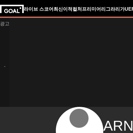
라이브 스코어
최신
이적
컬처
프리미어리그
라리가
UE
AR