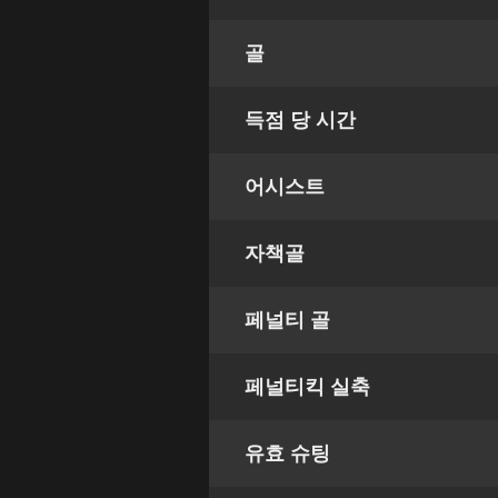
골
득점 당 시간
어시스트
자책골
페널티 골
페널티킥 실축
유효 슈팅