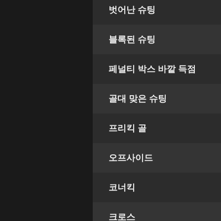
벗어난 슈팅
블록된 슈팅
페널티 박스 바깥 득점
골대 맞은 슈팅
프리킥 골
오프사이드
코너킥
크로스