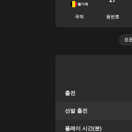
27
벨기에
국적
등번호
모
출전
선발 출전
플레이 시간(분)