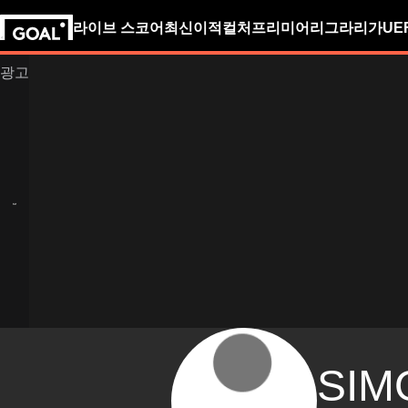
라이브 스코어
최신
이적
컬처
프리미어리그
라리가
UE
SIM