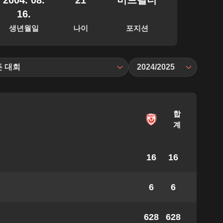
2004. 08.
21
미드필더
16.
생년월일
나이
포지션
든 대회
2024/2025
합
계
16
16
6
6
628
628