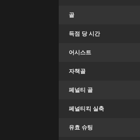
골
득점 당 시간
어시스트
자책골
페널티 골
페널티킥 실축
유효 슈팅