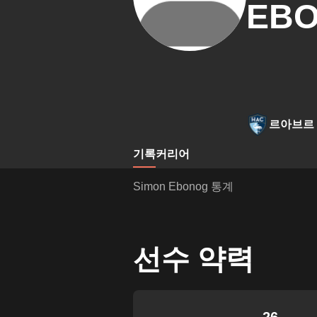
EB
르아브르
기록
커리어
Simon Ebonog 통계
선수 약력