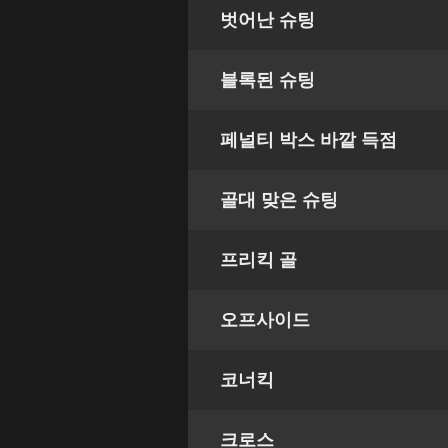
벗어난 슈팅
블록된 슈팅
페널티 박스 바깥 득점
골대 맞은 슈팅
프리킥 골
오프사이드
코너킥
크로스