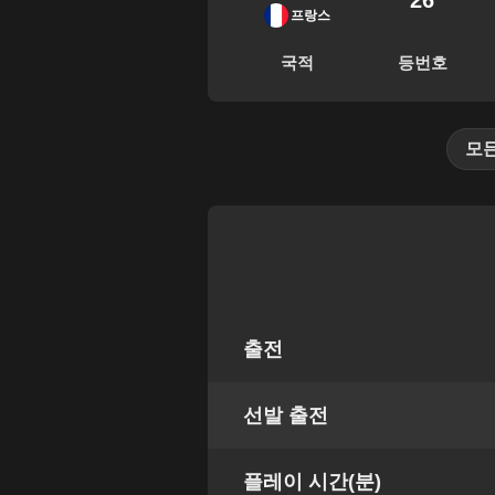
26
프랑스
국적
등번호
모
출전
선발 출전
플레이 시간(분)