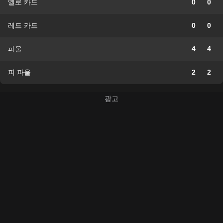
옐로 카드
0
0
레드 카드
0
0
파울
4
4
피 파울
2
2