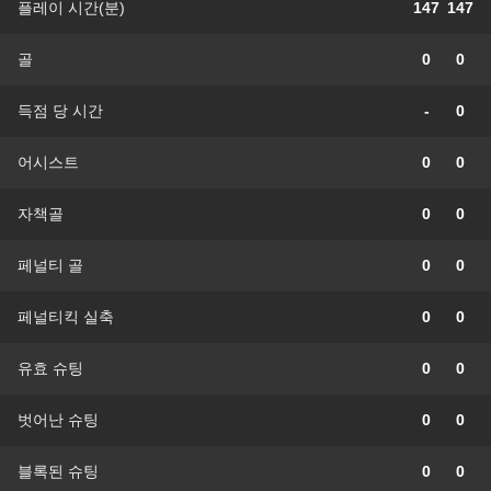
플레이 시간(분)
147
147
골
0
0
득점 당 시간
-
0
어시스트
0
0
자책골
0
0
페널티 골
0
0
페널티킥 실축
0
0
유효 슈팅
0
0
벗어난 슈팅
0
0
블록된 슈팅
0
0