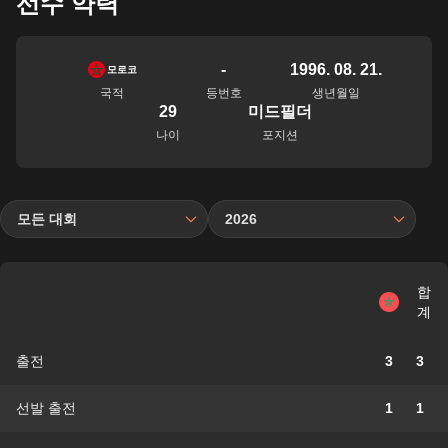
선수 약력
-
1996. 08. 21.
모로코
국적
등번호
생년월일
29
미드필더
나이
포지션
모든 대회
2026
합
계
출전
3
3
선발 출전
1
1