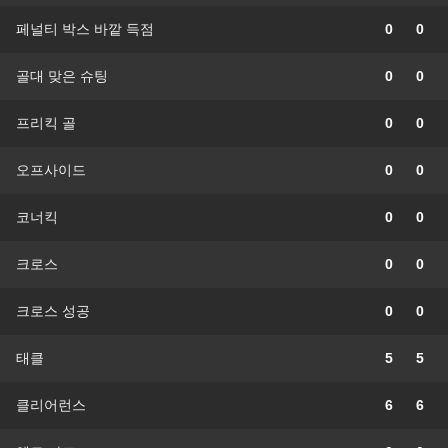
페널티 박스 바깥 득점
0
0
골대 맞은 슈팅
0
0
프리킥 골
0
0
오프사이드
0
0
코너킥
0
0
크로스
0
0
크로스 성공
0
0
태클
5
5
클리어런스
6
6