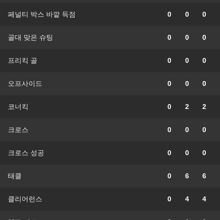
페널티 박스 바깥 득점
0
0
0
골대 맞은 슈팅
0
0
0
프리킥 골
0
0
0
오프사이드
0
0
0
코너킥
0
2
2
크로스
0
0
0
크로스 성공
0
0
0
태클
0
6
6
클리어런스
0
4
4