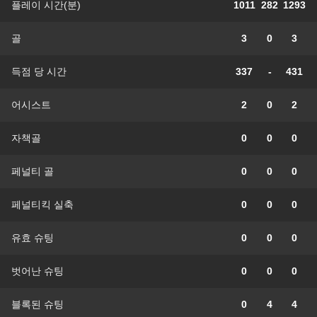
플레이 시간(분)
1011
282
1293
골
3
0
3
득점 당 시간
337
-
431
어시스트
2
0
2
자책골
0
0
0
페널티 골
0
0
0
페널티킥 실축
0
0
0
유효 슈팅
0
0
0
벗어난 슈팅
0
0
0
블록된 슈팅
0
4
4