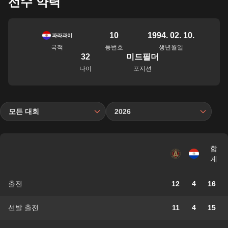
선수 약력
10
1994. 02. 10.
파라과이
국적
등번호
생년월일
32
미드필더
나이
포지션
모든 대회
2026
합
계
출전
12
4
16
선발 출전
11
4
15