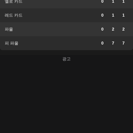
옐로 카드
0
1
1
레드 카드
0
1
1
파울
0
2
2
피 파울
0
7
7