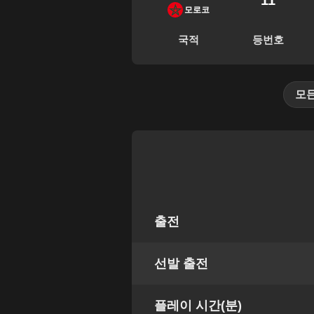
11
모로코
국적
등번호
모
출전
선발 출전
플레이 시간(분)