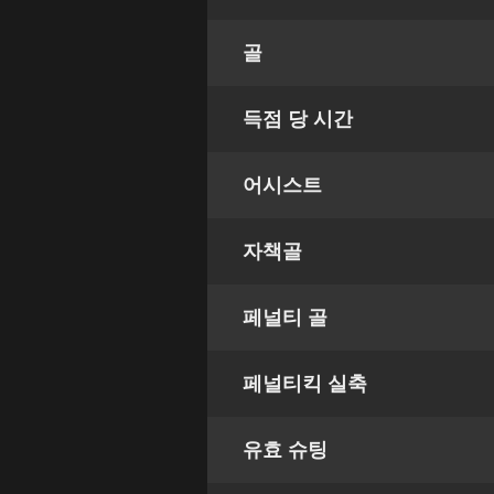
골
득점 당 시간
어시스트
자책골
페널티 골
페널티킥 실축
유효 슈팅