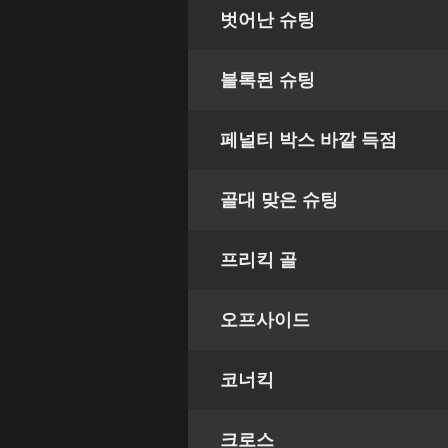
벗어난 슈팅
블록된 슈팅
페널티 박스 바깥 득점
골대 맞은 슈팅
프리킥 골
오프사이드
코너킥
크로스