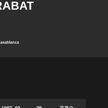
RABAT
asablanca