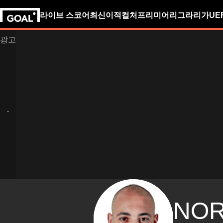
라이브 스코어
최신
이적
컬처
프리미어리그
라리가
UE
NOR