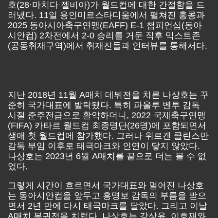
호(28·마치다 젤비아)가 월드컵에 대한 간절함을 드
러냈다. 11일 용인미르스타디움에서 펼쳐진 홍콩과
2025 동아시아축구연맹(EAFF) E-1 챔피언십(동아
시안컵) 2차전에서 2-0 승리를 거둔 직후 믹스트존
(공동취재구역)에서 취재진들과 인터뷰를 통해서다.
지난 2018년 11월 A매치 데뷔전을 치른 나상호는 꾸
준히 국가대표에 발탁됐다. 특히 파울루 벤투 감독
시절 준주전급으로 활약하더니, 2022 국제축구연맹
(FIFA) 카타르 월드컵 최종명단(26명)에 포함되면서
생애 첫 월드컵에 참가했다. 그러나 위르겐 클린스만
감독 부임 이후로 태극마크와 인연이 닿지 않았다.
나상호는 2023년 6월 A매치를 끝으로 더는 볼 수 없
었다.
그렇게 시간이 흐르면서 국가대표와 멀어진 나상호
는 동아시안컵을 앞두고 홍명보 감독의 부름을 받으
면서 2년 만에 다시 태극마크를 달았다. 그리고 이날
A매치 복귀전을 치렀다. 나상호는 강상윤, 이호재와