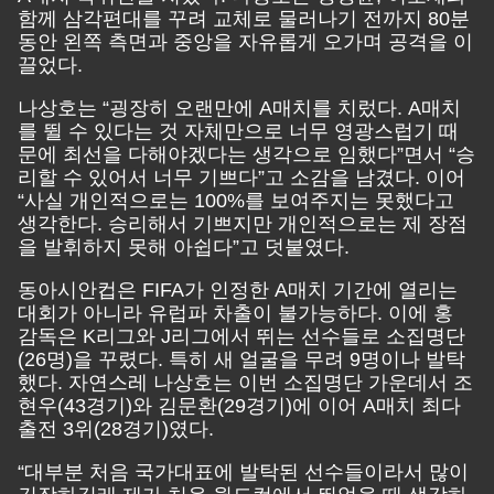
함께 삼각편대를 꾸려 교체로 물러나기 전까지 80분
동안 왼쪽 측면과 중앙을 자유롭게 오가며 공격을 이
끌었다.
나상호는 “굉장히 오랜만에 A매치를 치렀다. A매치
를 뛸 수 있다는 것 자체만으로 너무 영광스럽기 때
문에 최선을 다해야겠다는 생각으로 임했다”면서 “승
리할 수 있어서 너무 기쁘다”고 소감을 남겼다. 이어
“사실 개인적으로는 100%를 보여주지는 못했다고
생각한다. 승리해서 기쁘지만 개인적으로는 제 장점
을 발휘하지 못해 아쉽다”고 덧붙였다.
동아시안컵은 FIFA가 인정한 A매치 기간에 열리는
대회가 아니라 유럽파 차출이 불가능하다. 이에 홍
감독은 K리그와 J리그에서 뛰는 선수들로 소집명단
(26명)을 꾸렸다. 특히 새 얼굴을 무려 9명이나 발탁
했다. 자연스레 나상호는 이번 소집명단 가운데서 조
현우(43경기)와 김문환(29경기)에 이어 A매치 최다
출전 3위(28경기)였다.
“대부분 처음 국가대표에 발탁된 선수들이라서 많이