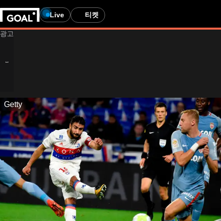
Live
티켓
Getty