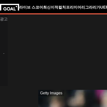
라이브 스코어
최신
이적
컬처
프리미어리그
라리가
UE
Getty Images