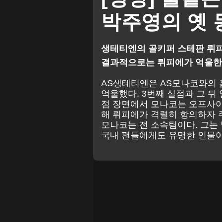
박주영의 옛 동
생테티엔의 골키퍼 스테판 뤼피
결과적으로는 뤼피에가 억울한
AS생테티엔은 AS모나코와의 
억울했다. 3번째 실점과 그 뒤
점 장면에서 모나코는 오프사이
해 뤼피에가 격렬히 항의하자 
모나코는 전 소속팀이다. 그는
국내 팬들에게도 유명한 인물이