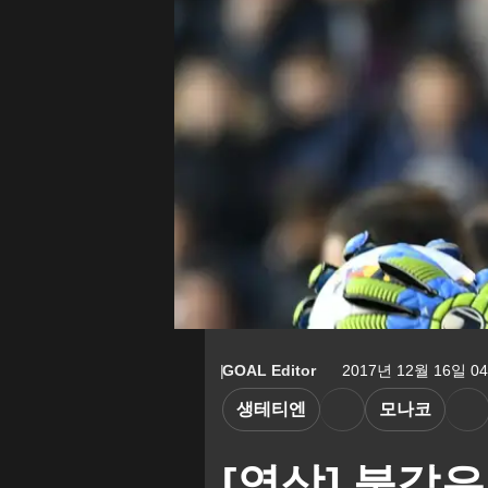
GOAL Editor
2017년 12월 16일 04:
생테티엔
모나코
​[영상] 불같