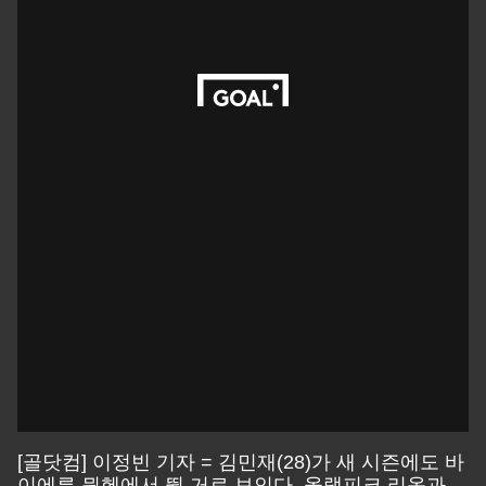
[골닷컴] 이정빈 기자 = 김민재(28)가 새 시즌에도 바
이에른 뮌헨에서 뛸 거로 보인다. 올랭피크 리옹과