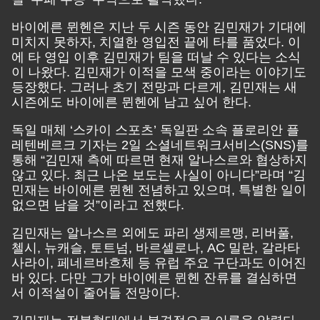
바이에른 뮌헨은 지난 두 시즌 동안 김민재가 기대에
미치지 못하자, 치열한 영입전 끝에 타를 품었다. 이
에 타 영입 이후 김민재가 팀을 떠날 수 있다는 소식
이 나왔다. 김민재가 이적을 모색 중이라는 이야기도
등장했다. 그러나 초기 전망과 다르게, 김민재는 새
시즌에도 바이에른 뮌헨에 남고 싶어 한다.
독일 매체 ‘스카이 스포츠’ 독일판 소속 플로리안 플
레텐베르크 기자는 2일 소셜네트워크서비스(SNS)를
통해 “김민재 측에 따르면 현재 알나스르와 협상하지
않고 있다. 최근 나온 보도는 사실이 아니다”라며 “김
민재는 바이에른 뮌헨 전념하고 있으며, 특별한 일이
없으면 남을 것”이라고 전했다.
김민재는 알나스르 외에도 파리 생제르맹, 리버풀,
첼시, 뉴캐슬, 토트넘, 바르셀로나, AC 밀란, 갈라타
사라이, 페네르바흐체 등 유럽 주요 구단과도 이어진
바 있다. 다만 그가 바이에른 뮌헨 잔류를 결심하면
서 이적설이 줄어들 전망이다.