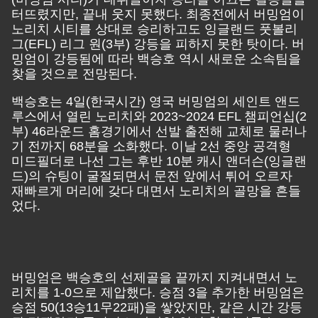
터뜨렸지만, 끝내 웃지 못했다. 최종전에서 버밍엄이
노리치 시티를 상대로 승리하고도 잉글랜드 풋볼리
그(EFL) 리그 원(3부) 강등을 피하지 못한 탓이다. 버
밍엄이 강등됨에 따라 백승호 역시 새로운 소속팀을
찾을 것으로 전망된다.
백승호는 4일(한국시간) 영국 버밍엄의 세인트 앤드
루스에서 열린 노리치와 2023~2024 EFL 챔피언십(2
부) 46라운드 홈경기에서 선발 출전해 교체로 물러나
기 전까지 68분을 소화했다. 이날 2선 중앙 공격형
미드필더로 나선 그는 후반 10분 캐시 앤더슨(잉글랜
드)의 슈팅이 굴절되면서 문전 앞에서 튀어 오르자
재빠르게 머리에 갖다 대면서 노리치의 골망을 흔들
었다.
버밍엄은 백승호의 선제골을 끝까지 지켜내면서 노
리치를 1-0으로 제압했다. 승점 3을 추가한 버밍엄은
승점 50(13승11무22패)을 쌓았지만, 같은 시간 강등