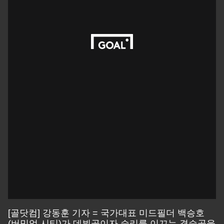
[골닷컴] 강동훈 기자 = 국가대표 미드필더 백승호
(버밍엄 시티)가 데뷔골이자 승리를 이끄는 결승골을