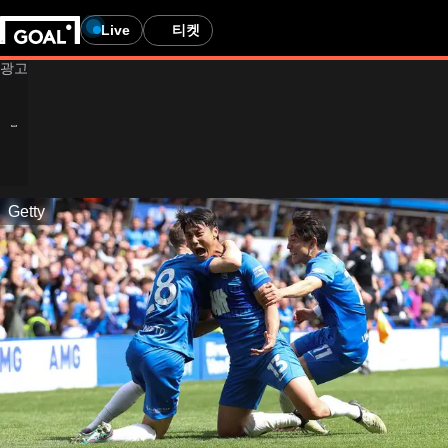
Live
티켓
Getty