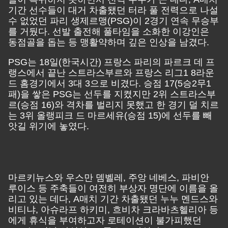
기간 선수들이 대거 차출됐던 터라 풀 전력으로 나설
수 없었던 파리 생제르맹(PSG)이 2경기 연속 무승부
를 거뒀다. 선발 출전해 풀타임을 소화한 이강인은
동점골을 돕는 등 맹활약하며 깊은 인상을 남겼다.
PSG는 18일(한국시간) 프랑스 파리의 파르크 데 프
랭스에서 끝난 스트라스부르와 프랑스 리그1 8라운
드 홈경기에서 3대 3으로 비겼다. 승점 17(5승2무1
패)을 쌓은 PSG는 선두를 지켰지만 2위 스트라스부
르(승점 16)와 격차를 벌리지 못했고 한 경기 덜 치르
는 3위 올랭피크 드 마르세유(승점 15)에 선두를 빼
앗길 위기에 놓였다.
마르키뉴스와 우스만 뎀벨레, 주앙 네베스, 파비안
루이스 등 주축들이 여전히 부상자 명단에 이름을 올
리고 있는 데다, A매치 기간 차출됐던 누누 멘드스와
비티냐, 아슈라프 하키미, 흐비차 크라바츠헬리아 등
에게 휴식을 부여하고자 로테이션이 불가피했던