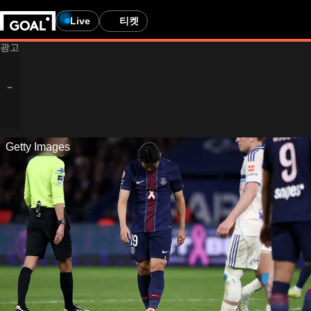
Live
티켓
Getty Images