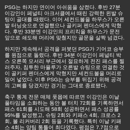
PSG는 하지만 연이어 아쉬움을 삼켰다. 후반 27분
이강인이 페널티 아크서클에서 때린 강력한 왼발 슈
팅이 골대를 때렸다. 이어 세컨드볼을 하무스가 오른
발 터닝슛으로 연결했으나 골키퍼 펜더스에게 막혔
다. 후반 33분엔 이강인의 프리킥을 하무스가 문전
앞으로 쇄도해 머리에 맞췄지만 골문을 살짝 넘겼다.
하지만 계속해서 공격을 퍼붓던 PSG가 기어코 승부
를 원점으로 돌렸다. 후반 34분 이강인이 페널티 박
스 오른쪽 모서리 부근에서 절묘하게 전진 패스를 찔
러주자, 침투한 마율루가 오른발 슈팅으로 연결한 것
이 골키퍼 펜더스에게 막혔지만 세컨드볼을 머리로
밀어 넣었다. 이후 PSG는 승부를 뒤집기 위해 공격
의 고삐를 당겼지만 경기는 그대로 종료됐다.
축구 통계 전문 매체 풋몹에 따르면 이강인은 이날
풀타임을 소화하는 동안 볼 터치 72회를 기록하면서
패스 61회를 시도해 58회 성공하면서 패스 성공률
95%를 달성했고, 슈팅 2회와 키패스 4회, 크로스 2
회, 볼 리커버리 2회 등을 기록했다. 특히 이날 키패
스 4회는 양팀 통틀어 최다였다. 평점은 7.7점으로