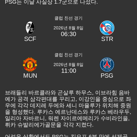
PSG는 이날 사실상 1.7군으로 나섰다.
클럽 친선 경기
2026년 8월 8일
06:30
SCF
STR
클럽 친선 경기
2026년 8월 8일
11:00
MUN
PSG
브래들리 바르콜라와 곤살루 하무스, 이브라힘 음바
예가 공격 삼각편대를 꾸리고, 이강인을 중심으로 좌
우에 각각 데지레 두에와 세니 마율루가 위치해 중원
을 형성했다. 루카스 에르난데스와 루카스 베라우두,
일리아 자바르니, 워렌 자이르에메리가 수비라인을,
뤼카 슈발리에가골문을 각각 지켰다.
어려운 상황에서도 PSG는 킥오프 6분 만에 선제골