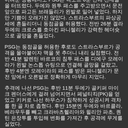
을 터뜨렸다. 두에와 원투 패스를 주고받으면서 문전
앞으로 파고든 브래들리가 왼발로 밀어 넣었다. 하지
만 기쁨이 오래가진 않았다. 스트라스부르의 파상공
세에 흔들리더니 동점골을 허용했다. 전반 26분 겔라
두에의 크로스를 호아킨 파니첼리가 강력한 헤더슛
으로 골망을 흔들었다.
PSG는 동점골을 허용한 후로도 스트라스부르가 공
격을 몰아붙이자 맥을 못 추더니 내리 실점했다. 전
반 41분 발렌틴 바르코의 침투 패스를 디에구 모레이
라가 왼발 논스톱 슈팅으로 연결해 골망을 갈랐고,
후반 4분엔 모레이라의 패스를 받은 파니첼리가 문
전 앞에서 오른발로 정확하게 마무리 지었다.
추격에 나선 PSG는 후반 11분 두에가 골키퍼 마이
크 펜더스에게 걸려 넘어지면서 페널티킥(PK)을 얻
었고 키커로 나선 하무스가 침착하게 성공시켜 격차
를 한 골 차로 좁혔다. 후반 15분엔 두에와 바르콜라,
베라우두를 빼고 크라바츠헬리아와 윌리안 파초, 퀀
틴 은장투를 투입해 변화를 가져간 후 공격에 무게를
실었다.