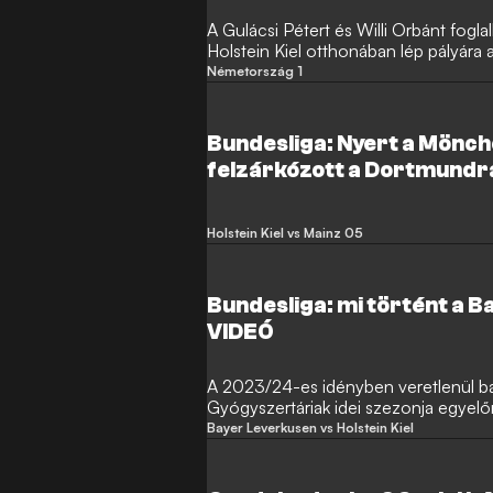
A Gulácsi Pétert és Willi Orbánt fogl
Holstein Kiel otthonában lép pályára
fordulójában.
Németország 1
Bundesliga: Nyert a Mönc
felzárkózott a Dortmundra
Lipcsére – VIDEÓ
Holstein Kiel vs Mainz 05
Bundesliga: mi történt a 
VIDEÓ
A 2023/24-es idényben veretlenül ba
Gyógyszertáriak idei szezonja egyelő
Bayer Leverkusen vs Holstein Kiel