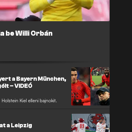
ja be Willi Orbán
ert a Bayern München,
gólt – VIDEÓ
Holstein Kiel elleni bajnokit.
at a Leipzig