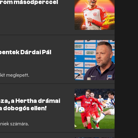
három másodperccel
entek Dárdai Pál
it meglepett.
sza, a Hertha drámai
a dobogós ellen!
iniek számára.