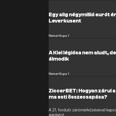
Egy alig négymillió eurót ér
Leverkusent
Német Kupa 1
A Kiel légiósa nem aludt, de
álmodik
Német Kupa 1
ZiccerBET: Hogyan zárul 
ma esti összecsapása?
A 21. forduló zárómérkőzésével kapc
ajánlatot.