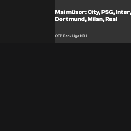
Mai műsor: City, PSG, Inter
Dortmund, Milan, Real
OTP Bank Liga NB I