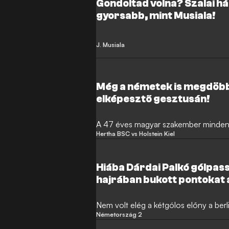
Gondoltad volna? Szalai 
gyorsabb, mint Musiala!
J. Musiala
Még a németek is megdöbb
elképesztő gesztusán!
A 47 éves magyar szakember mindenk
Hertha BSC vs Holstein Kiel
Hiába Dárdai Palkó gólpas
hajrában bukott pontokat 
Nem volt elég a kétgólos előny a berl
Németország 2