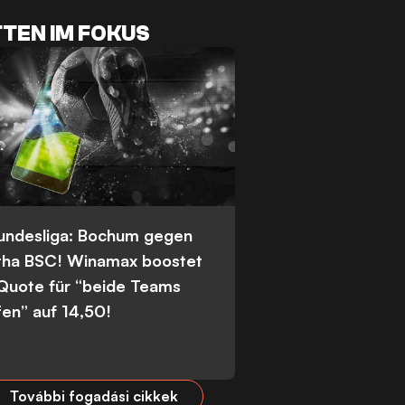
TEN IM FOKUS
Bundesliga: Bochum gegen
tha BSC! Winamax boostet
 Quote für “beide Teams
fen” auf 14,50!
További fogadási cikkek