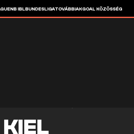
AGUE
NB I
BL
BUNDESLIGA
TOVÁBBIAK
GOAL KÖZÖSSÉG
 KIEL