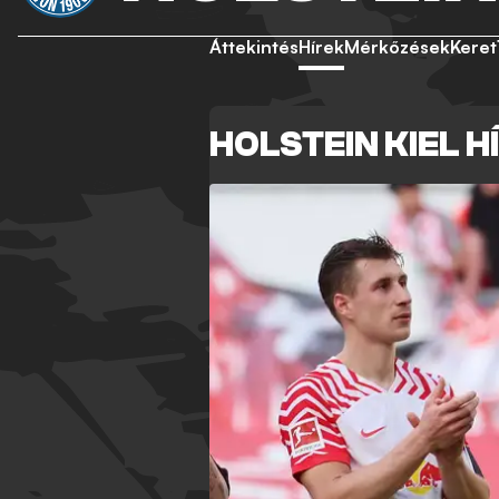
Áttekintés
Hírek
Mérkőzések
Keret
HOLSTEIN KIEL H