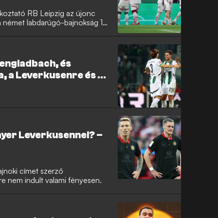
alkoztató RB Leipzig az újonc
 a német labdarúgó-bajnokság 13.
hengladbach, és
, a Leverkusenre és a
Bayer Leverkusennel? –
jnoki címet szerző
re nem indult valami fényesen.