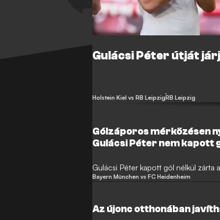
Gulácsi Péter útját jár
Holstein Kiel vs RB Leipzig
RB Leipzig
Gólzáporos mérkőzésen ny
Gulácsi Péter nem kapott 
Gulácsi Péter kapott gól nélkül zárta a 
Bayern München vs FC Heidenheim
Az újonc otthonában javíth