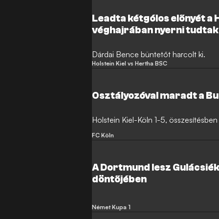
Leadta kétgólos előnyét a 
véghajrában nyerni tudtak
Dárdai Bence büntetőt harcolt ki.
Holstein Kiel vs Hertha BSC
Osztályozóval maradt a Bu
Holstein Kiel-Köln 1-5, összesítésben
FC Köln
A Dortmund lesz Gulácsiék
döntőjében
Német Kupa 1