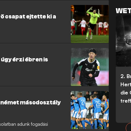
WET
ő csapat ejtette ki a
 úgy érzi ébren is
2. 
Her
die
tref
a német másodosztály
solatban adunk fogadási