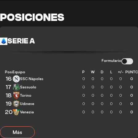
POSICIONES
SERIE A
Formulario
Posición
Equipo
P
W
D
L
+/-
PUNT
16
SSC Nápoles
0
0
0
0
0
0
17
Sassuolo
0
0
0
0
0
0
18
Torino
0
0
0
0
0
0
19
Udinese
0
0
0
0
0
0
20
Venezia
0
0
0
0
0
0
Más