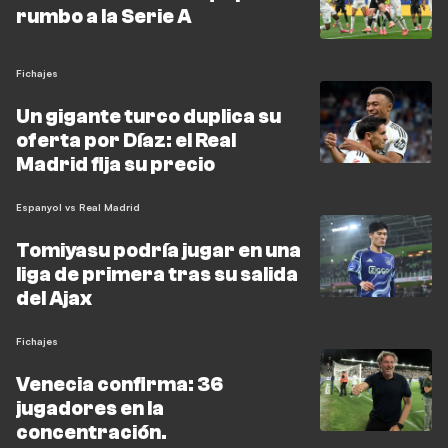
rumbo a la Serie A
Fichajes
Un gigante turco duplica su
oferta por Díaz: el Real
Madrid fija su precio
Espanyol vs Real Madrid
Tomiyasu podría jugar en una
liga de primera tras su salida
del Ajax
Fichajes
Venecia confirma: 36
jugadores en la
concentración.