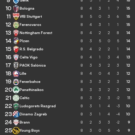
9
Genk
8
5
1
2
4
16
10
Bologna
8
4
3
1
7
15
11
VfB Stuttgart
8
5
0
3
6
15
12
Ferencvaros
8
4
3
1
1
15
13
Nottingham Forest
8
4
2
2
8
14
14
Plzen
8
3
5
0
5
14
15
R.S. Belgrado
8
4
2
2
1
14
16
Celta Vigo
8
4
1
3
4
13
17
PAOK Salónica
8
3
3
2
3
12
18
Lille
8
4
0
4
3
12
19
Fenerbahce
8
3
3
2
3
12
20
Panathinaikos
8
3
3
2
2
12
21
Celtic
8
3
2
3
-2
11
22
Ludogorets Razgrad
8
3
1
4
-3
10
23
Dinamo Zagreb
8
3
1
4
-4
10
24
Brann
8
2
3
3
-2
9
25
Young Boys
8
3
0
5
-6
9