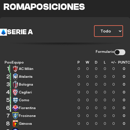
ROMAPOSICIONES
SERIE A
Formulario
Posición
Equipo
P
W
D
L
+/-
PUNT
1
AC Milán
0
0
0
0
0
0
2
Atalanta
0
0
0
0
0
0
3
Bologna
0
0
0
0
0
0
4
Cagliari
0
0
0
0
0
0
5
Como
0
0
0
0
0
0
6
Fiorentina
0
0
0
0
0
0
7
Frosinone
0
0
0
0
0
0
8
Génova
0
0
0
0
0
0