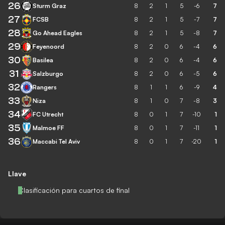
26
Sturm Graz
8
2
1
5
-6
7
27
FCSB
8
2
1
5
-7
7
28
Go Ahead Eagles
8
2
1
5
-8
7
29
Feyenoord
8
2
0
6
-4
6
30
Basilea
8
2
0
6
-4
6
31
Salzburgo
8
2
0
6
-5
6
32
Rangers
8
1
1
6
-9
4
33
Niza
8
1
0
7
-8
3
34
FC Utrecht
8
0
1
7
-10
1
35
Malmoe FF
8
0
1
7
-11
1
36
Maccabi Tel Aviv
8
0
1
7
-20
1
Llave
Clasificación para cuartos de final