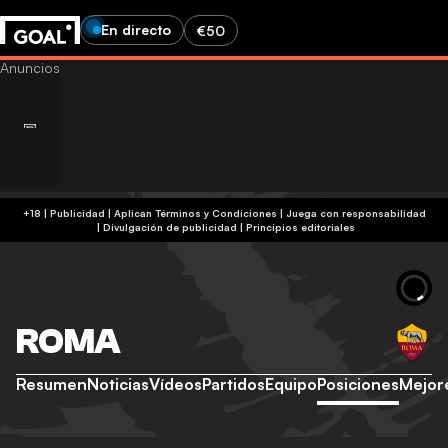
En directo
€50
+18 | Publicidad | Aplican Términos y Condiciones | Juega con responsabilidad
|
Divulgación de publicidad
|
Principios editoriales
ROMA
Resumen
Noticias
Vídeos
Partidos
Equipo
Posiciones
Mejor