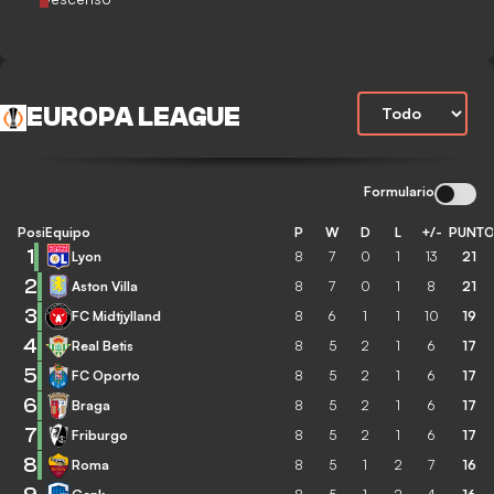
EUROPA LEAGUE
Formulario
Posición
Equipo
P
W
D
L
+/-
PUNT
1
Lyon
8
7
0
1
13
21
2
Aston Villa
8
7
0
1
8
21
3
FC Midtjylland
8
6
1
1
10
19
4
Real Betis
8
5
2
1
6
17
5
FC Oporto
8
5
2
1
6
17
6
Braga
8
5
2
1
6
17
7
Friburgo
8
5
2
1
6
17
8
Roma
8
5
1
2
7
16