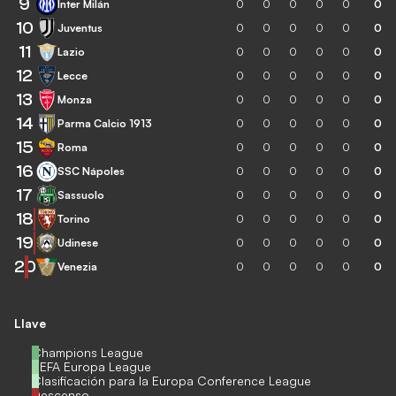
9
Inter Milán
0
0
0
0
0
0
10
Juventus
0
0
0
0
0
0
11
Lazio
0
0
0
0
0
0
12
Lecce
0
0
0
0
0
0
13
Monza
0
0
0
0
0
0
14
Parma Calcio 1913
0
0
0
0
0
0
15
Roma
0
0
0
0
0
0
16
SSC Nápoles
0
0
0
0
0
0
17
Sassuolo
0
0
0
0
0
0
18
Torino
0
0
0
0
0
0
19
Udinese
0
0
0
0
0
0
20
Venezia
0
0
0
0
0
0
Llave
Champions League
UEFA Europa League
Clasificación para la Europa Conference League
Descenso