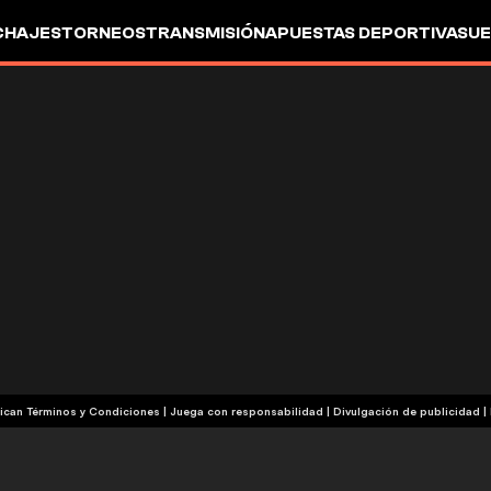
CHAJES
TORNEOS
TRANSMISIÓN
APUESTAS DEPORTIVAS
UE
| Publicidad | Aplican Términos y Condiciones | Juega con responsabilidad
|
Divulgación de publicidad
|