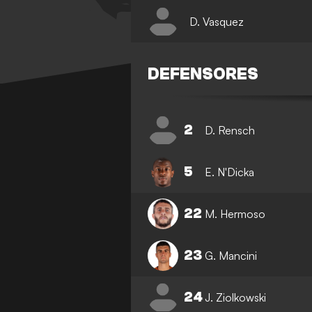
D. Vasquez
DEFENSORES
2
D. Rensch
5
E. N'Dicka
22
M. Hermoso
23
G. Mancini
24
J. Ziolkowski