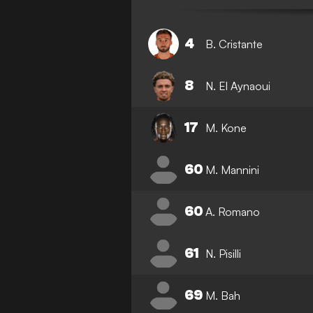
4
B. Cristante
8
N. El Aynaoui
17
M. Kone
60
M. Mannini
60
A. Romano
61
N. Pisilli
69
M. Bah