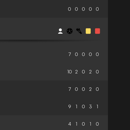
0
0
0
0
0
7
0
0
0
0
10
2
0
2
0
7
0
0
2
0
9
1
0
3
1
4
1
0
1
0