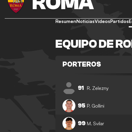
ROMA
Resumen
Noticias
Vídeos
Partidos
E
EQUIPO DE R
PORTEROS
91
R. Zelezny
95
P. Gollini
99
M. Svilar