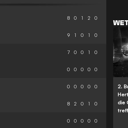
8
0
1
2
0
WET
9
1
0
1
0
7
0
0
1
0
0
0
0
0
0
2. 
0
0
0
0
0
Her
die
8
2
0
1
0
tref
0
0
0
0
0