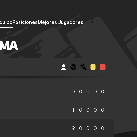
quipo
Posiciones
Mejores Jugadores
OMA
0
0
0
0
0
1
0
0
0
0
9
0
0
0
0