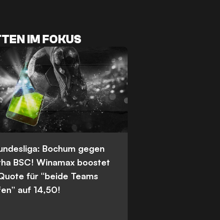
TEN IM FOKUS
Bundesliga: Bochum gegen
tha BSC! Winamax boostet
 Quote für “beide Teams
fen” auf 14,50!