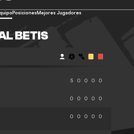
quipo
Posiciones
Mejores Jugadores
AL BETIS
5
0
0
0
0
0
0
0
0
0
0
0
0
0
0