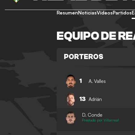
Resumen
Noticias
Vídeos
Partidos
E
EQUIPO DE RE
PORTEROS
1
A. Valles
13
Adrián
D. Conde
Prestado por Villarreal