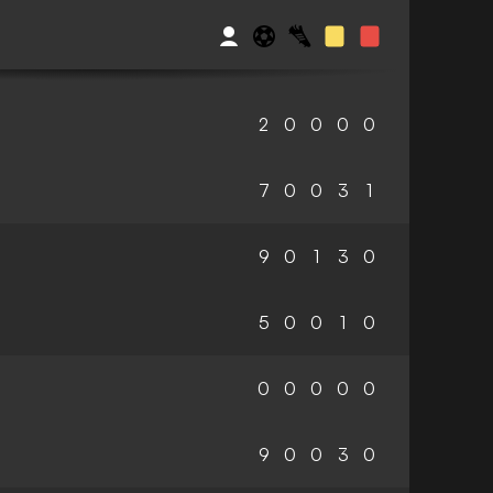
2
0
0
0
0
7
0
0
3
1
9
0
1
3
0
5
0
0
1
0
0
0
0
0
0
9
0
0
3
0