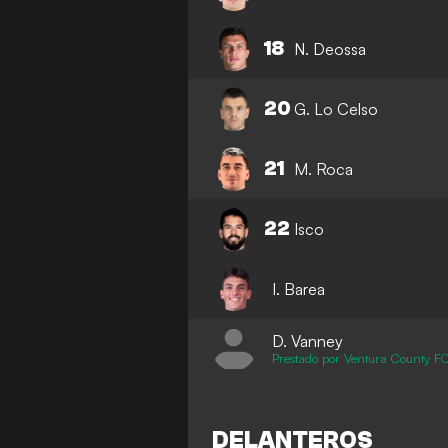
18
N. Deossa
20
G. Lo Celso
21
M. Roca
22
Isco
I. Barea
D. Vanney
Prestado por Ventura County F
DELANTEROS