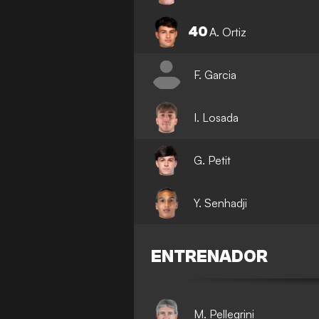
40
A. Ortiz
F. Garcia
I. Losada
G. Petit
Y. Senhadji
ENTRENADOR
M. Pellegrini