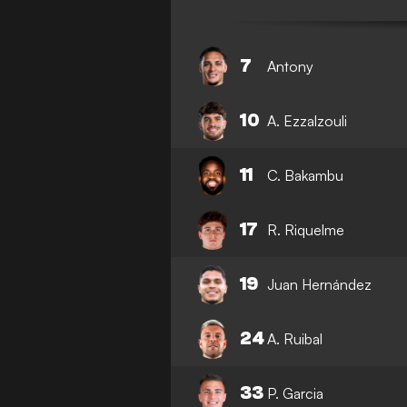
7
Antony
10
A. Ezzalzouli
11
C. Bakambu
17
R. Riquelme
19
Juan Hernández
24
A. Ruibal
33
P. Garcia