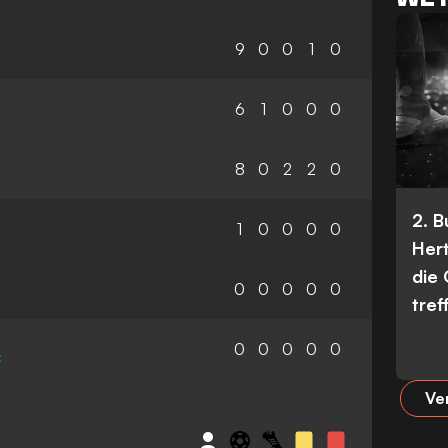
9
0
0
1
0
6
1
0
0
0
8
0
2
2
0
2. 
1
0
0
0
0
Her
die
0
0
0
0
0
tref
0
0
0
0
0
C
Ve