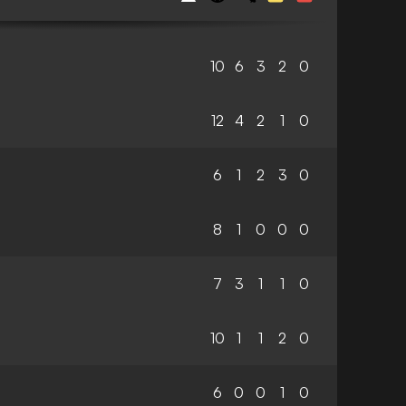
10
6
3
2
0
12
4
2
1
0
6
1
2
3
0
8
1
0
0
0
7
3
1
1
0
10
1
1
2
0
6
0
0
1
0