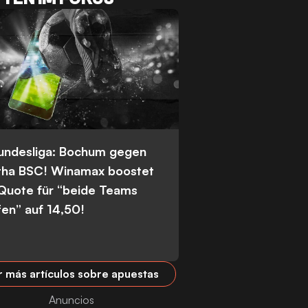
Bundesliga: Bochum gegen
tha BSC! Winamax boostet
 Quote für “beide Teams
fen” auf 14,50!
r más artículos sobre apuestas