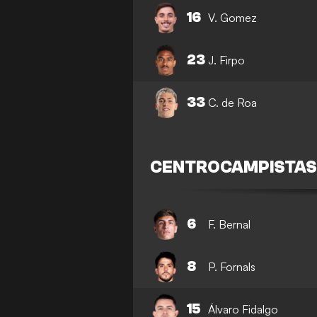
16
V. Gomez
23
J. Firpo
33
C. de Roa
CENTROCAMPISTA
6
F. Bernal
8
P. Fornals
15
Álvaro Fidalgo