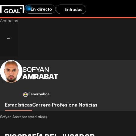
En directo
Entradas
SOFYAN
AMRABAT
Fenerbahce
Estadísticas
Carrera Profesional
Noticias
Sofyan Amrabat estadísticas