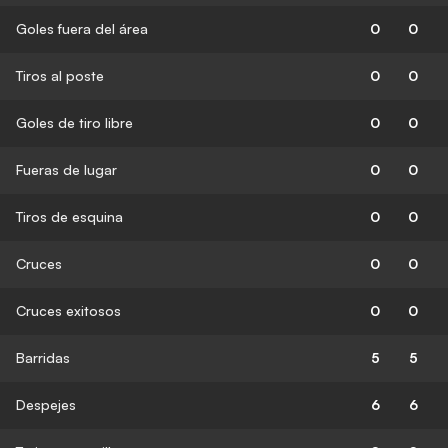
Goles fuera del área
0
0
Tiros al poste
0
0
Goles de tiro libre
0
0
Fueras de lugar
0
0
Tiros de esquina
0
0
Cruces
0
0
Cruces exitosos
0
0
Barridas
5
5
Despejes
6
6