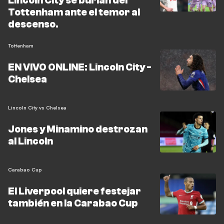
Lincoln City se burlan del
Tottenham ante el temor al
descenso.
Tottenham
EN VIVO ONLINE: Lincoln City -
Chelsea
Lincoln City vs Chelsea
Jones y Minamino destrozan
al Lincoln
Carabao Cup
El Liverpool quiere festejar
también en la Carabao Cup