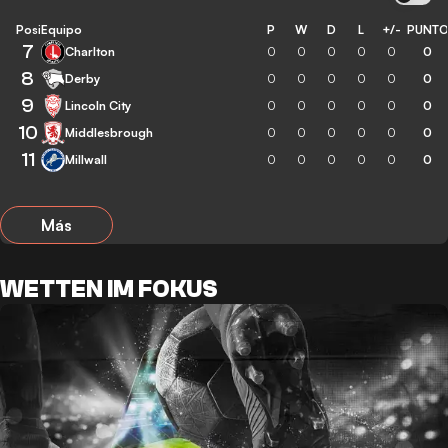
Posición
Equipo
P
W
D
L
+/-
PUNT
7
Charlton
0
0
0
0
0
0
8
Derby
0
0
0
0
0
0
9
Lincoln City
0
0
0
0
0
0
10
Middlesbrough
0
0
0
0
0
0
11
Millwall
0
0
0
0
0
0
Más
WETTEN IM FOKUS