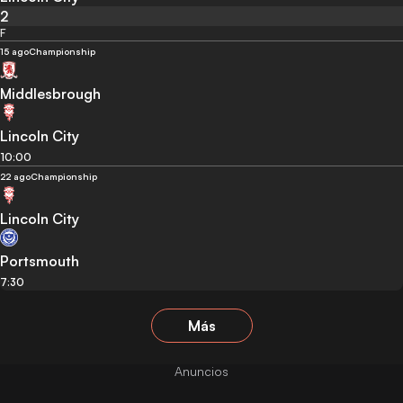
2
F
15 ago
Championship
Middlesbrough
Lincoln City
10:00
22 ago
Championship
Lincoln City
Portsmouth
7:30
Más