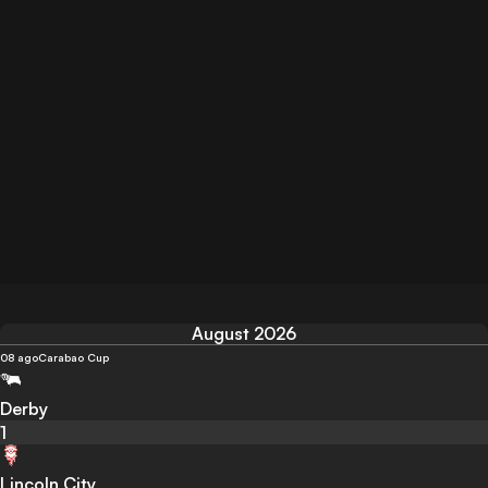
August 2026
08 ago
Carabao Cup
Derby
1
Lincoln City