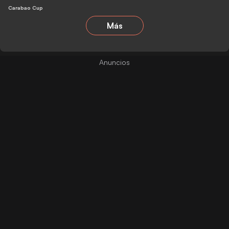
Carabao Cup
Más