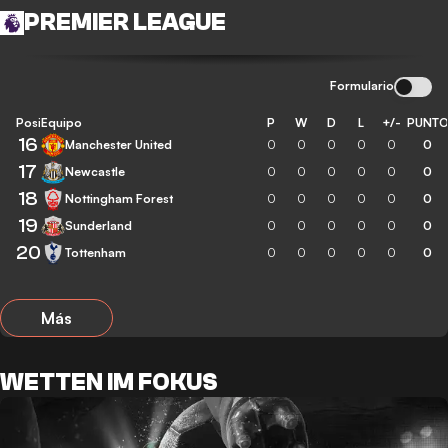
PREMIER LEAGUE
Formulario
Posición
Equipo
P
W
D
L
+/-
PUNT
16
Manchester United
0
0
0
0
0
0
17
Newcastle
0
0
0
0
0
0
18
Nottingham Forest
0
0
0
0
0
0
19
Sunderland
0
0
0
0
0
0
20
Tottenham
0
0
0
0
0
0
Más
WETTEN IM FOKUS