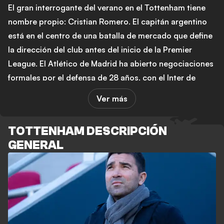
El gran interrogante del verano en el Tottenham tiene
nombre propio: Cristian Romero. El capitán argentino
está en el centro de una batalla de mercado que define
la dirección del club antes del inicio de la Premier
League. El Atlético de Madrid ha abierto negociaciones
formales por el defensa de 28 años, con el Inter de
Milán también en la pugna, según informan varios
Ver más
artículos de GOAL esta semana. Mientras tanto, el
Tottenham descartó de forma tajante cualquier
TOTTENHAM DESCRIPCIÓN
posibilidad de venderle al Arsenal, rival directo del
GENERAL
norte de Londres que buscaba una solución tras la
lesión de William Saliba.
Roberto De Zerbi ya se ha pronunciado sobre la
situación, aunque la incertidumbre persiste. Si Romero
sale, el club necesitará nombrar un nuevo capitán, y el
propio Toby Alderweireld explicó a GOAL qué perfil de