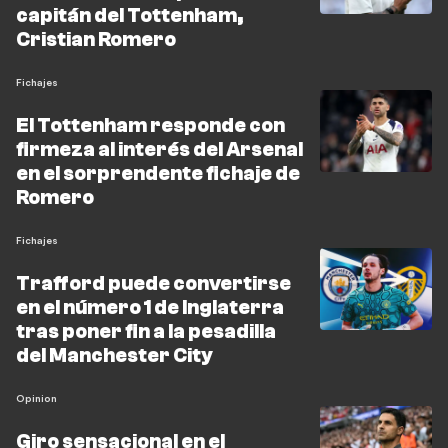
capitán del Tottenham,
Cristian Romero
Fichajes
El Tottenham responde con
firmeza al interés del Arsenal
en el sorprendente fichaje de
Romero
Fichajes
Trafford puede convertirse
en el número 1 de Inglaterra
tras poner fin a la pesadilla
del Manchester City
Opinion
Giro sensacional en el