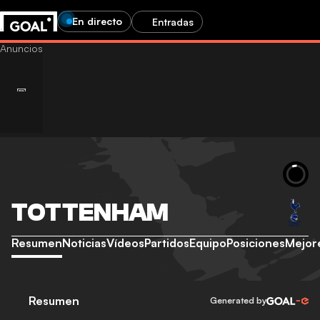
En directo
Entradas
TOTTENHAM
Resumen
Noticias
Vídeos
Partidos
Equipo
Posiciones
Mejor
Resumen
Generated by