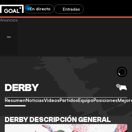
En directo
Entradas
DERBY
Resumen
Noticias
Vídeos
Partidos
Equipo
Posiciones
Mejor
DERBY DESCRIPCIÓN GENERAL