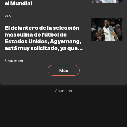
el Mundial
USA
El delantero de la selección
masculina de fútbol de
Estados Unidos, Agyemang,
está muy solicitado, ya que
dos equipos de la Premier
League se interesan por su
P. Agyemang
fichaje este verano
Más