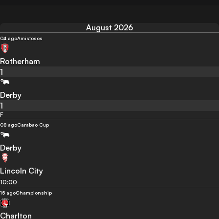
August 2026
04 ago
Amistosos
Rotherham
1
Derby
1
F
08 ago
Carabao Cup
Derby
Lincoln City
10:00
15 ago
Championship
Charlton