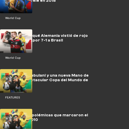
dos veces a Pelé en 2018
World Cup
ICONOS: Por qué Alemania vistió de rojo
en la goleada por 7-1 a Brasil
World Cup
Vuvuzelas, Jabulani y una nueva Mano de
Dios: la espectacular Copa del Mundo de
2010
FEATURES
ICONOS: Las polémicas que marcaron el
Mundial de 2010