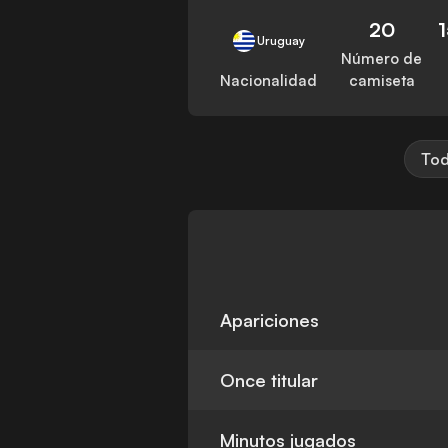
20
Uruguay
Número de
Nacionalidad
camiseta
Tod
Apariciones
Once titular
Minutos jugados