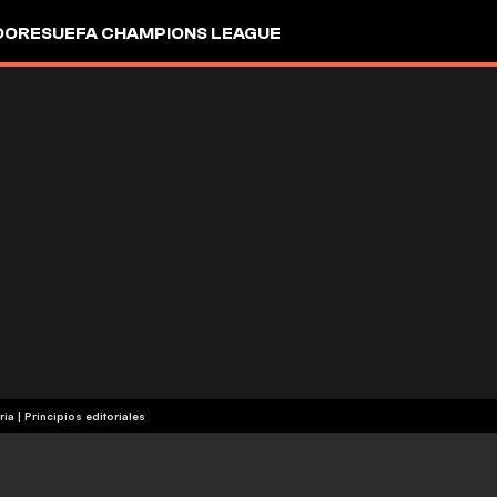
DORES
UEFA CHAMPIONS LEAGUE
ria
|
Principios editoriales