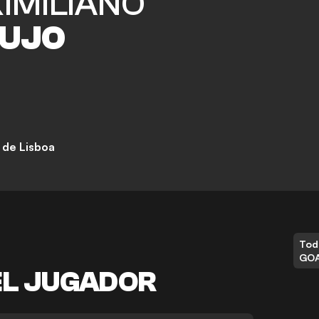
IMILIANO
UJO
 de Lisboa
Tod
GO
EL JUGADOR