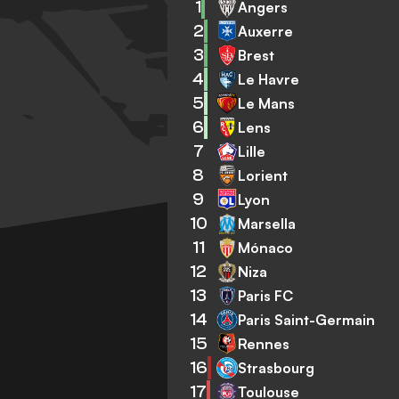
1
Angers
2
Auxerre
3
Brest
4
Le Havre
5
Le Mans
6
Lens
7
Lille
8
Lorient
9
Lyon
10
Marsella
11
Mónaco
12
Niza
13
Paris FC
14
Paris Saint-Germain
15
Rennes
16
Strasbourg
17
Toulouse