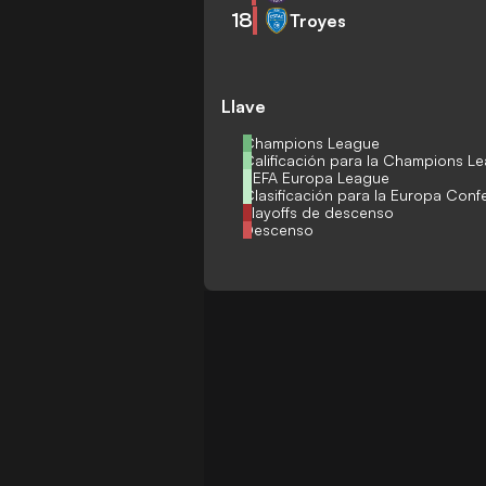
18
Troyes
Llave
Champions League
Calificación para la Champions L
UEFA Europa League
Clasificación para la Europa Con
Playoffs de descenso
Descenso