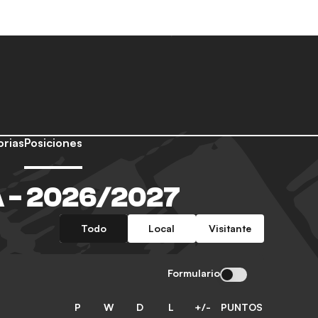
orias
Posiciones
A - 2026/2027
Todo
Local
Visitante
Formulario
P
W
D
L
+/-
PUNTOS