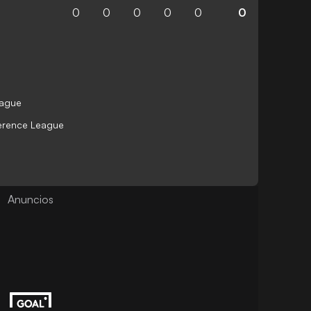
0
0
0
0
0
0
eague
ference League