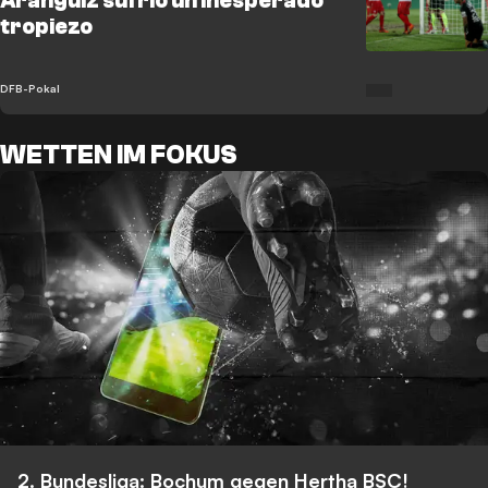
Aránguiz sufrió un inesperado
tropiezo
DFB-Pokal
WETTEN IM FOKUS
2. Bundesliga: Bochum gegen Hertha BSC!