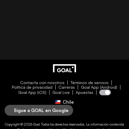
Contacta con nosotros
Términos de servicio
Política de privacidad
Carreras
Goal App (Android)
Goal App (iOS)
Goal Live
Apuestas
Chile
Sigue a GOAL en Google
Copyright © 2026
Goal
Todos los derechos reservados. La información contenida