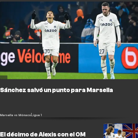
Sánchez salvó un punto para Marsella
Marsella vs Mónaco
Ligue 1
El décimo de Alexis con el OM