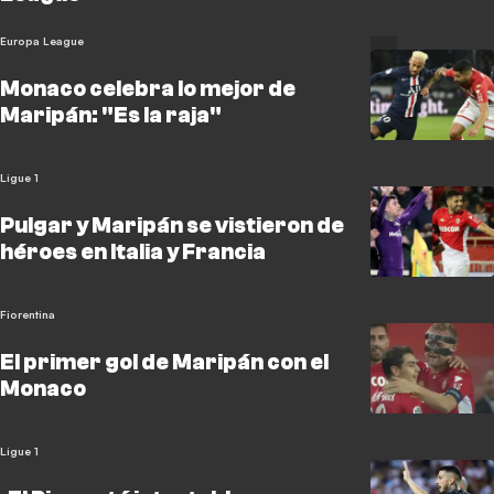
Europa League
Monaco celebra lo mejor de
Maripán: "Es la raja"
Ligue 1
Pulgar y Maripán se vistieron de
héroes en Italia y Francia
Fiorentina
El primer gol de Maripán con el
Monaco
Ligue 1