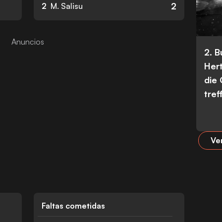
2
2
M. Salisu
2. 
Her
die
tref
Ve
Faltas cometidas