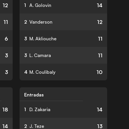
12
14
1
A. Golovin
11
12
2
Vanderson
6
11
3
M. Akliouche
3
11
3
L. Camara
3
10
4
M. Coulibaly
Entradas
18
14
1
D. Zakaria
14
13
2
J. Teze