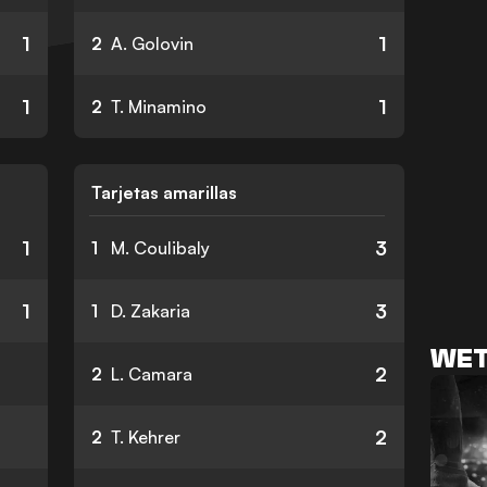
1
1
2
A. Golovin
1
1
2
T. Minamino
Tarjetas amarillas
1
3
1
M. Coulibaly
1
3
1
D. Zakaria
WET
2
2
L. Camara
2
2
T. Kehrer