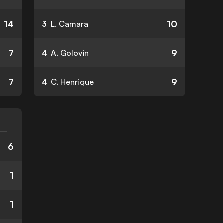
14
10
3
L. Camara
7
9
4
A. Golovin
7
9
4
C. Henrique
6
1
1