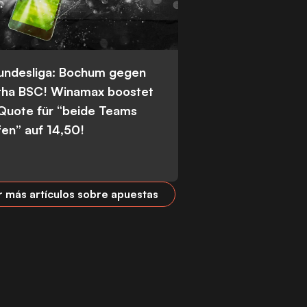
Bundesliga: Bochum gegen
tha BSC! Winamax boostet
 Quote für “beide Teams
fen” auf 14,50!
r más artículos sobre apuestas