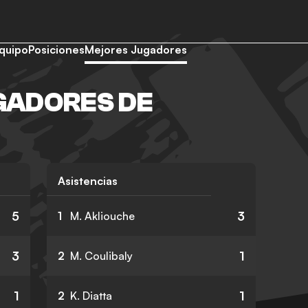
quipo
Posiciones
Mejores Jugadores
GADORES DE
Asistencias
5
3
1
M. Akliouche
3
1
2
M. Coulibaly
1
1
2
K. Diatta