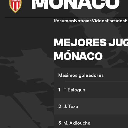
MÓNACO
Resumen
Noticias
Vídeos
Partidos
E
MEJORES JU
MÓNACO
Máximos goleadores
1
F. Balogun
2
J. Teze
3
M. Akliouche