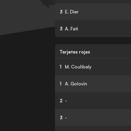
3
E. Dier
3
A. Fati
Tarjetas rojas
1
M. Coulibaly
1
A. Golovin
2
-
3
-