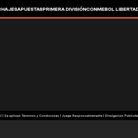
CHAJES
APUESTAS
PRIMERA DIVISIÓN
CONMEBOL LIBERTA
+18 | Contenido Comercial | Se aplican Términos y Condiciones | Juega Responsablemente
|
Divulgación Publicitá