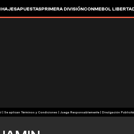
CHAJES
APUESTAS
PRIMERA DIVISIÓN
CONMEBOL LIBERTA
+18 | Contenido Comercial | Se aplican Términos y Condiciones | Juega Responsablemente
|
Divulgación Publicitá