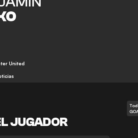
JAMIN
KO
ter United
ticias
Tod
GO
EL JUGADOR