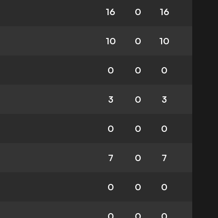
16
0
16
10
0
10
0
0
0
3
0
3
0
0
0
7
0
7
0
0
0
0
0
0