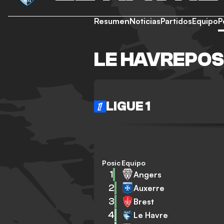
Resumen
Noticias
Partidos
Equipo
P
LE HAVREPOS
LIGUE 1
Posición
Equipo
1
Angers
2
Auxerre
3
Brest
4
Le Havre