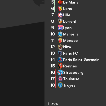
5
Le Mans
6
Lens
7
Lille
8
Lorient
9
Lyon
10
Marsella
11
Mónaco
12
Niza
13
Paris FC
14
Paris Saint-Germain
15
Rennes
16
Strasbourg
17
Toulouse
18
Troyes
Llave