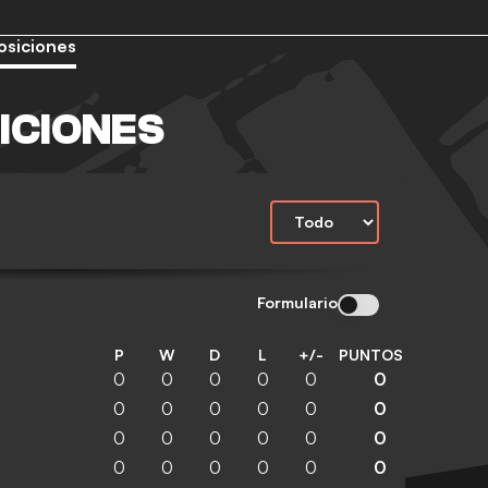
osiciones
ICIONES
Formulario
P
W
D
L
+/-
PUNTOS
0
0
0
0
0
0
0
0
0
0
0
0
0
0
0
0
0
0
0
0
0
0
0
0