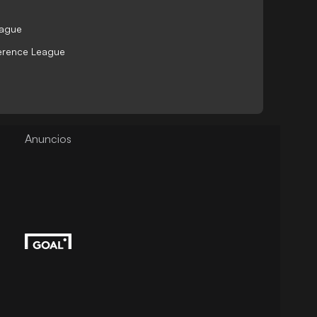
eague
ference League