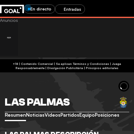
En directo
Entradas
+18 | Contenido Comercial | Se aplican Términos y Condiciones | Juega
Responsablemente
|
Divulgación Publicitária
|
Principios editoriales
LAS PALMAS
Resumen
Noticias
Vídeos
Partidos
Equipo
Posiciones