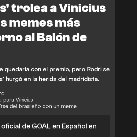
' trolea a Vinicius
los memes más
orno al Balón de
se quedaría con el premio, pero Rodri se
' hurgó en la herida del madridista.
ro
a para Vinicius
írse del brasileño con un meme
l oficial de GOAL en Español en