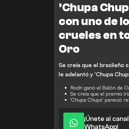
'Chupa Chups
con uno de 
crueles en t
Oro
Se creía que el brasileño 
le adelantó y 'Chupa Chups
Rodri ganó el Balón de O
Se creía que el premio irí
'Chupa Chups' pareció re
¡Únete al cana
WhatsApp!