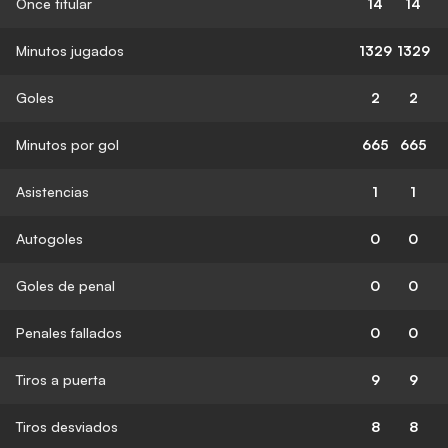
Once titular
14
14
Minutos jugados
1329
1329
Goles
2
2
Minutos por gol
665
665
Asistencias
1
1
Autogoles
0
0
Goles de penal
0
0
Penales fallados
0
0
Tiros a puerta
9
9
Tiros desviados
8
8