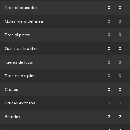
Tiros bloqueados
0
0
Goles fuera del área
0
0
Tiros al poste
0
0
Goles de tiro libre
0
0
Fueras de lugar
0
0
Tiros de esquina
0
0
Cruces
0
0
Cruces exitosos
0
0
Barridas
2
2