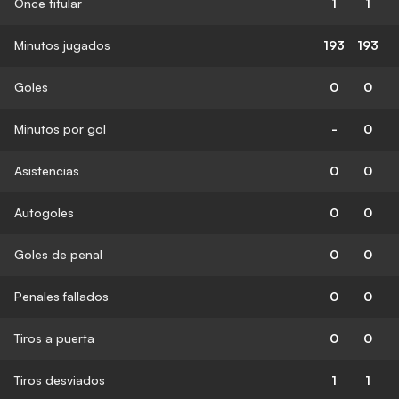
Once titular
1
1
Minutos jugados
193
193
Goles
0
0
Minutos por gol
-
0
Asistencias
0
0
Autogoles
0
0
Goles de penal
0
0
Penales fallados
0
0
Tiros a puerta
0
0
Tiros desviados
1
1