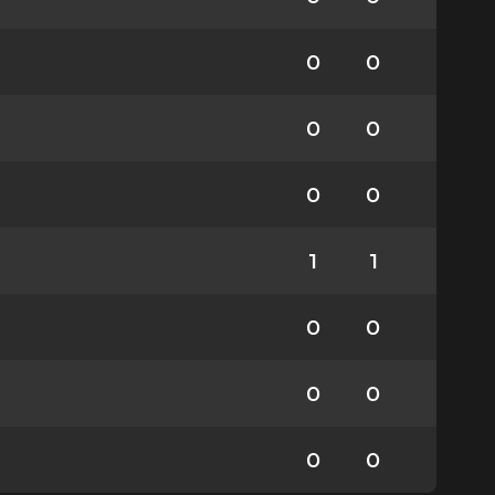
0
0
0
0
0
0
1
1
0
0
0
0
0
0