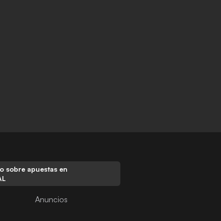
o sobre apuestas en
AL