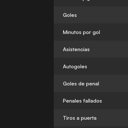
Goles
Minutos por gol
Asistencias
Autogoles
Goles de penal
Penales fallados
Tiros a puerta