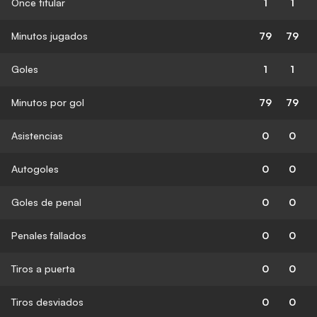
Once titular
1
1
Minutos jugados
79
79
Goles
1
1
Minutos por gol
79
79
Asistencias
0
0
Autogoles
0
0
Goles de penal
0
0
Penales fallados
0
0
Tiros a puerta
0
0
Tiros desviados
0
0