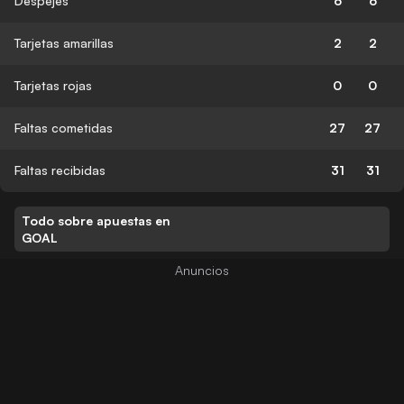
Despejes
6
6
Tarjetas amarillas
2
2
Tarjetas rojas
0
0
Faltas cometidas
27
27
Faltas recibidas
31
31
Todo sobre apuestas en
GOAL