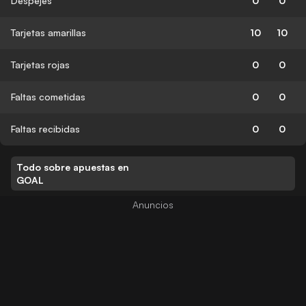
Despejes
0
0
Tarjetas amarillas
10
10
Tarjetas rojas
0
0
Faltas cometidas
0
0
Faltas recibidas
0
0
Todo sobre apuestas en
GOAL