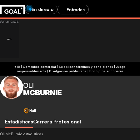
En directo
Entradas
+18 | Contenido comercial | Se aplican términos y condiciones | Juega
responsablemente
|
Divulgación publicitaria
|
Principios editoriales
OLI
MCBURNIE
Hull
Estadísticas
Carrera Profesional
Oli McBurnie estadísticas