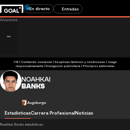
En directo
Entradas
+18 | Contenido comercial | Se aplican términos y condiciones | Juega
responsablemente
|
Divulgación publicitaria
|
Principios editoriales
NOAHKAI
BANKS
Augsburgo
Estadísticas
Carrera Profesional
Noticias
Noahkai Banks estadísticas