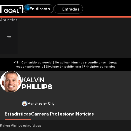
En directo
Entradas
+18 | Contenido comercial | Se aplican términos y condiciones | Juega
responsablemente
|
Divulgación publicitaria
|
Principios editoriales
KALVIN
PHILLIPS
Manchester City
Estadísticas
Carrera Profesional
Noticias
Kalvin Phillips estadísticas