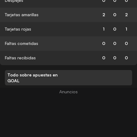
Despejes
0
0
0
Tarjetas amarillas
2
0
2
Tarjetas rojas
1
0
1
Faltas cometidas
0
0
0
Faltas recibidas
0
0
0
Todo sobre apuestas en
GOAL