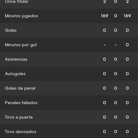
Once titular
2
0
2
Minutos jugados
169
0
169
Goles
0
0
0
Minutos por gol
-
-
0
Asistencias
0
0
0
Autogoles
0
0
0
Goles de penal
0
0
0
Penales fallados
0
0
0
Tiros a puerta
0
0
0
Tiros desviados
0
0
0